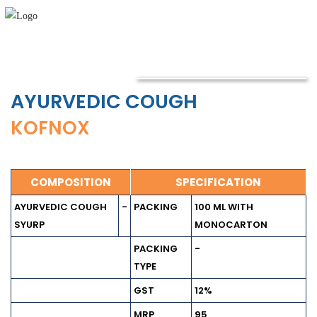
AYURVEDIC COUGH
KOFNOX
COMPOSITION
SPECIFICATION
AYURVEDIC COUGH
-
PACKING
100 ML WITH
SYURP
MONOCARTON
PACKING
-
TYPE
GST
12%
MRP
95